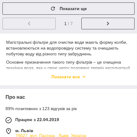
Показати ще
1
/ 7
Магістральні фільтри для очистки води мають форму колби,
встановлюються на водопровідну систему та очищають
побутову воду від різного типу забруднень.
Основне призначення такого типу фільтрів – це очищена
технічна вода, яка у свою чергу подовжує термін експлуатації
всієї сантехніки – труб, з’єднань, фітингів, побутових
Показати все
приладів. Це вигідна інвестиція у вашу сантехніку.
Існують магістральні колби для холодної та гарячої води.
Також фільтри відрізняються вхідним діаметром різьби,
Про нас
розміром самої колби та пропускною спроможністю.
В залежності від виду картриджа, що встановлюється в колбу,
89% позитивних з 123 відгуків за рік
може видаляти різного типу забруднення: механічні,
органічні, хлор та похідні хлору, тощо. Найпоширеніше
Працює з 22.04.2019
використання магістральних фільтрів здобула очистка від
м. Львів
механічних забруднень: піску, глини, нерозчиненого заліза,
79027, вул. Пасічна , Львів, Україна
тощо.