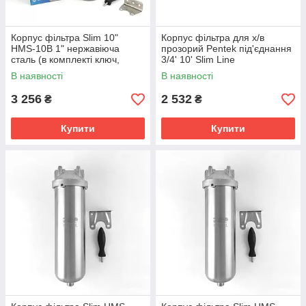
Корпус фільтра Slim 10"
Корпус фільтра для х/в
HMS-10B 1" нержавіюча
прозорий Pentek під'єднання
сталь (в комплекті ключ,
3/4' 10' Slim Line
кронштейн, саморізи)
В наявності
В наявності
3 256
2 532
₴
₴
Купити
Купити