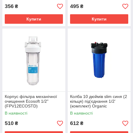
356
495
₴
₴
Купити
Купити
Корпус фільтра механічної
Колба 10 дюймів slim синя (2
очищення Ecosoft 1/2"
кільця) під'єднання 1/2'
(FPV12ECOSTD)
(комплект) Organic
В наявності
В наявності
510
612
₴
₴