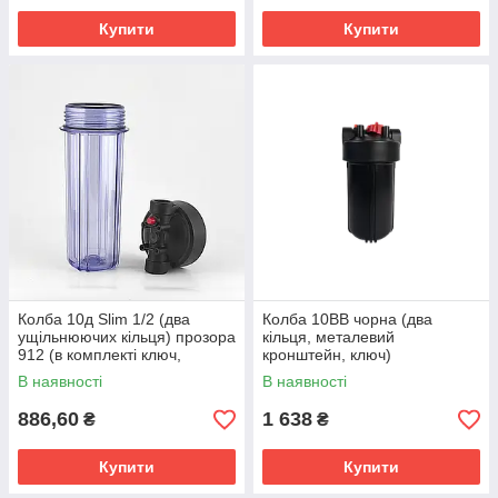
Купити
Купити
Колба 10д Slim 1/2 (два
Колба 10BB чорна (два
ущільнюючих кільця) прозора
кiльця, металевий
912 (в комплекті ключ,
кронштейн, ключ)
кронштейн, саморізи)
Підключення 1 дюйм
В наявності
В наявності
FILTRONS
886,60
1 638
₴
₴
Купити
Купити