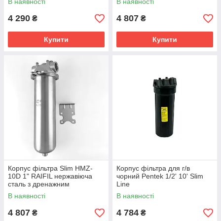
В наявності
В наявності
4 290
4 807
₴
₴
Купити
Купити
Корпус фільтра Slim HMZ-
Корпус фільтра для г/в
10D 1" RAIFIL нержавіюча
чорний Pentek 1/2' 10' Slim
сталь з дренажним
Line
підключенням 1/2"
В наявності
В наявності
4 807
4 784
₴
₴