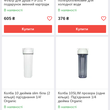
Фільтр для душа PS-102 +
поліпропіленовий для
подарунок змінний картрідж
холодної води
В наявності
В наявності
605
376
₴
₴
Купити
Купити
Колба 10 дюймів slim біла (2
Колба 10SLIM прозора (одне
кільця) під'єднання 1/4'
кільце). Під'єднання 1/4
Organic
дюйма Organic
В наявності
В наявності