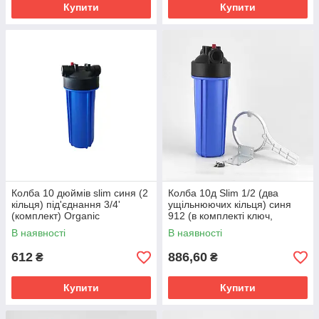
Купити
Купити
Колба 10 дюймів slim синя (2
Колба 10д Slim 1/2 (два
кільця) під'єднання 3/4'
ущільнюючих кільця) синя
(комплект) Organic
912 (в комплекті ключ,
кронштейн, саморізи)
В наявності
В наявності
612
886,60
₴
₴
Купити
Купити