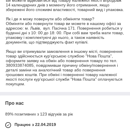
Ви можете відмовитися від товару належної якості впродовж 
14 календарних днів з моменту його отримання, якщо 
збережені його споживчі властивості, товарний вид і упаковка.

Як і де я можу повернути або обміняти товар?

Обміняти або повернути товар ви можете в нашому офісі за 
адресою: м. Львів,  вул. Пасічна 171. Повернення робиться у 
буденні дні з 10: 00 до 18: 00. При собі вам треба мати товар, 
упаковку і комплектуючі до нього, а також наявність 
документів, що підтверджують факт купівлі.

Якщо ви отримували замовлення в іншому місті, повернення 
товар здійснюється кур'єрською службою "Нова Пошта", 
оформите заявку на обмін або повернення товару по тел. 
380933874085, повідомивши причину обміну/повернення і 
деталі заміни на аналогічний товар або повернення 
грошових коштів. При обміні і поверненні товару належної 
якості послуги кур'єрської служби "Нова Пошта" оплачуються 
покупцем.
Про нас
89% позитивних з 123 відгуків за рік
Працює з 22.04.2019