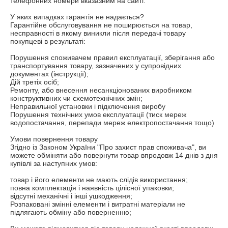
телефонних номери вказазним на сайті.

У яких випадках гарантія не надається?

Гарантійне обслуговування не поширюється на товар, 
несправності в якому виникли після передачі товару 
покупцеві в результаті:

Порушення споживачем правил експлуатації, зберігання або 
транспортування товару, зазначених у супровідних 
документах (інструкції);

Дій третіх осіб;

Ремонту, або внесення несанкціонованих виробником 
конструктивних чи схемотехнічних змін;

Неправильної установки і підключення виробу

Порушення технічних умов експлуатації (тиск мереж 
водопостачання, перепади мереж електропостачання тощо)

Умови повернення товару

Згідно із Законом України "Про захист прав споживача", ви 
можете обміняти або повернути товар впродовж 14 днів з дня 
купівлі за наступних умов:

товар і його елементи не мають слідів використання;

повна комплектація і наявність цілісної упаковки;

відсутні механічні і інші ушкодження;

Розпаковані змінні елементи і витратні матеріали не 
підлягають обміну або поверненню;
