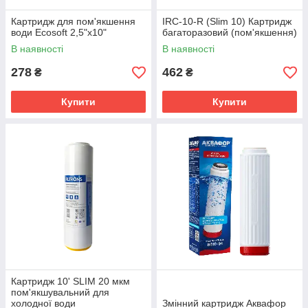
Картридж для пом'якшення
IRC-10-R (Slim 10) Картридж
води Ecosoft 2,5"х10"
багаторазовий (пом'якшення)
В наявності
В наявності
278
462
₴
₴
Купити
Купити
Картридж 10' SLIM 20 мкм
пом'якшувальний для
холодної води
Змінний картридж Аквафор