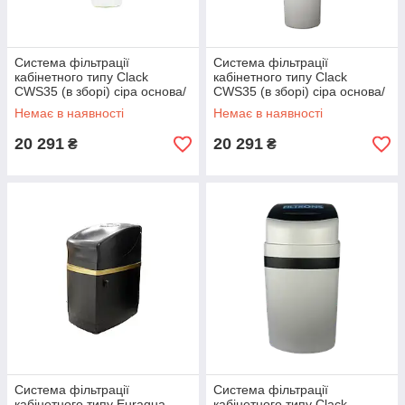
Система фільтрації
Система фільтрації
кабінетного типу Clack
кабінетного типу Clack
CWS35 (в зборі) сіра основа/
CWS35 (в зборі) сіра основа/
синя кришка ш350/ г520/
сіра кришка ш350/ г520/
Немає в наявності
Немає в наявності
в1130
в1130
20 291
20 291
₴
₴
Система фільтрації
Система фільтрації
кабінетного типу Euraqua
кабінетного типу Clack