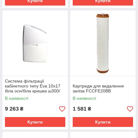
Купити
Купити
Система фільтрації
кабінетного типу Eva 10x17
Картридж для видалення
біла осн/біла кришка ш300/
заліза FCCFE20BB
г500/ в741
В наявності
В наявності
9 263
1 581
₴
₴
Купити
Купити