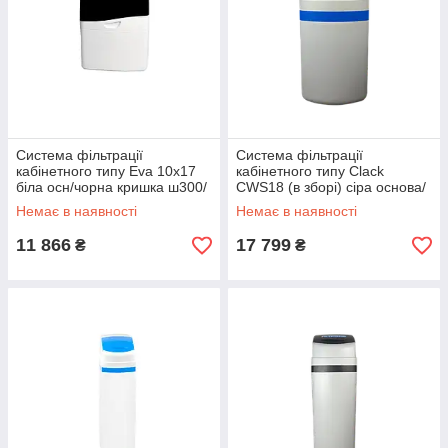
Система фільтрації
Система фільтрації
кабінетного типу Eva 10x17
кабінетного типу Clack
біла осн/чорна кришка ш300/
CWS18 (в зборі) сіра основа/
г500/ в741
синя кришка ш350/ г520/
Немає в наявності
Немає в наявності
в705
11 866
17 799
₴
₴