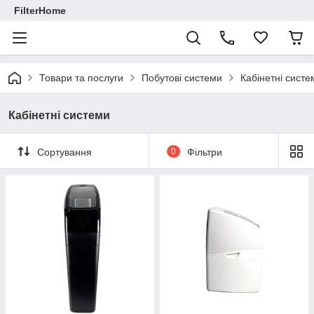
FilterHome
Товари та послуги
Побутові системи
Кабінетні систе
Кабінетні системи
Сортування
0
Фільтри