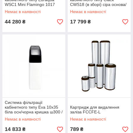
WSC1 Mini Flamingo 1017
CWS18 (в зборі) сіра основа/
сіра кришка ш350/ г520/ в705
Немає в наявності
Немає в наявності
44 280
17 799
₴
₴
Система фільтрації
кабінетного типу Eva 10x35
Картридж для видалення
біла осн/чорна кришка ш300 /
заліза FCCFE-L
г 500/ в1200
Немає в наявності
Немає в наявності
14 833
789
₴
₴