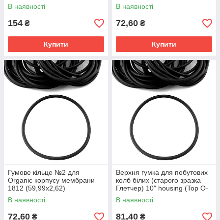
В наявності
В наявності
154
72,60
₴
₴
Купити
Купити
Гумове кільце №2 для
Верхня гумка для побутових
Organic корпусу мембрани
колб білих (старого зразка
1812 (59,99х2,62)
Глетчер) 10" housing (Top O-
ring)
В наявності
В наявності
72,60
81,40
₴
₴