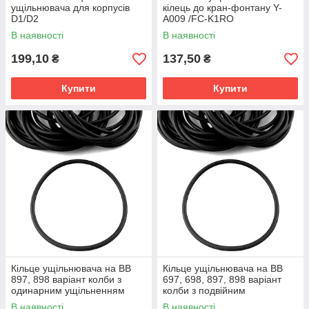
ущільнювача для корпусів
кілець до кран-фонтану Y-
D1/D2
A009 /FC-K1RO
В наявності
В наявності
199,10
137,50
₴
₴
Купити
Купити
Кільце ущільнювача на BB
Кільце ущільнювача на BB
897, 898 варіант колби з
697, 698, 897, 898 варіант
одинарним ущільненням
колби з подвійним
(OR-897/898 1рез)
ущільненням (OR-03-1)
В наявності
В наявності