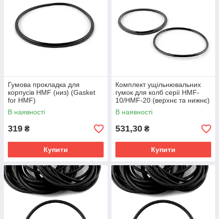
Гумова прокладка для
Комплект ущільнювальних
корпусів HMF (низ) (Gasket
гумок для колб серії HMF-
for HMF)
10/HMF-20 (верхнє та нижнє)
O-ring for HMF complect
В наявності
В наявності
319
531,30
₴
₴
Купити
Купити