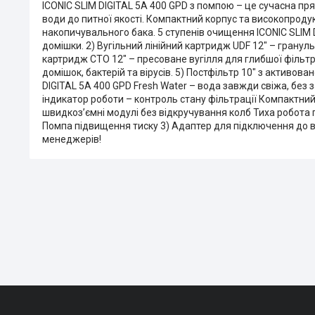
ICONIC SLIM DIGITAL 5A 400 GPD з помпою – це сучасна п
води до питної якості. Компактний корпус та високопро
накопичувального бака. 5 ступенів очищення ICONIC SLIM DI
домішки. 2) Вугільний лінійний картридж UDF 12" – гранул
картридж CTO 12" – пресоване вугілля для глибшої фільт
домішок, бактерій та вірусів. 5) Постфільтр 10" з активов
DIGITAL 5A 400 GPD Fresh Water – вода завжди свіжа, без
індикатор роботи – контроль стану фільтрації Компактний 
швидкоз’ємні модулі без відкручування колб Тиха робота
Помпа підвищення тиску 3) Адаптер для підключення до 
менеджерів!