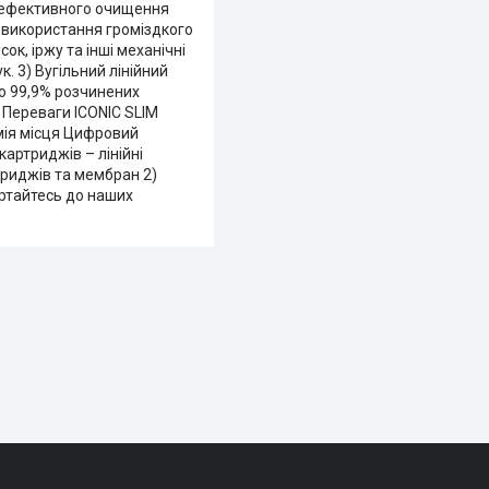
а ефективного очищення
 використання громіздкого
ок, іржу та інші механічні
. 3) Вугільний лінійний
до 99,9% розчинених
. Переваги ICONIC SLIM
омія місця Цифровий
картриджів – лінійні
триджів та мембран 2)
ртайтесь до наших