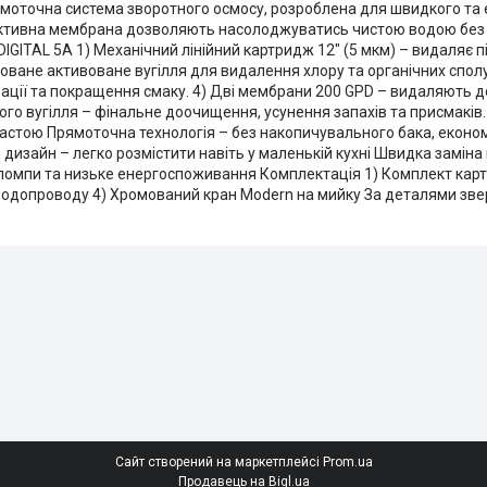
рямоточна система зворотного осмосу, розроблена для швидкого т
дуктивна мембрана дозволяють насолоджуватись чистою водою без
GITAL 5A 1) Механічний лінійний картридж 12" (5 мкм) – видаляє піс
ьоване активоване вугілля для видалення хлору та органічних сполук
рації та покращення смаку. 4) Дві мембрани 200 GPD – видаляють 
аного вугілля – фінальне доочищення, усунення запахів та присмаків
 застою Прямоточна технологія – без накопичувального бака, екон
дизайн – легко розмістити навіть у маленькій кухні Швидка заміна 
 помпи та низьке енергоспоживання Комплектація 1) Комплект кар
водопроводу 4) Хромований кран Modern на мийку За деталями зве
Сайт створений на маркетплейсі
Prom.ua
Продавець на Bigl.ua