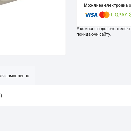
У компанії підключені елек
покидаючи сайту.
для замовлення
)