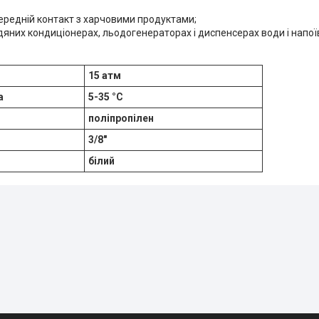
ередній контакт з харчовими продуктами;
яних кондиціонерах, льодогенераторах і диспенсерах води і напої
15 атм
а
5-35 °С
поліпропілен
3/8"
білий