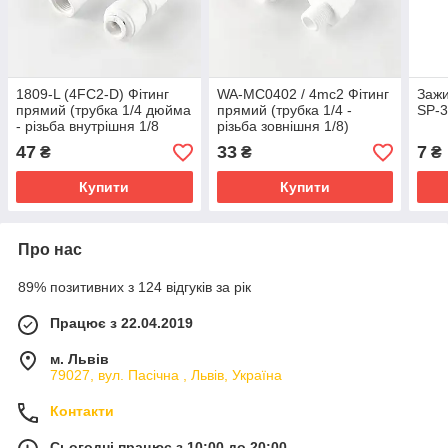
1809-L (4FC2-D) Фітинг
WA-MC0402 / 4mc2 Фітинг
Зажи
прямий (трубка 1/4 дюйма
прямий (трубка 1/4 -
SP-
- різьба внутрішня 1/8
різьба зовнішня 1/8)
дюйма)
Organic
47
33
7
₴
₴
₴
Купити
Купити
Про нас
89% позитивних з 124 відгуків за рік
Працює з 22.04.2019
м. Львів
79027, вул. Пасічна , Львів, Україна
Контакти
Сьогодні працює з 10:00 до 20:00