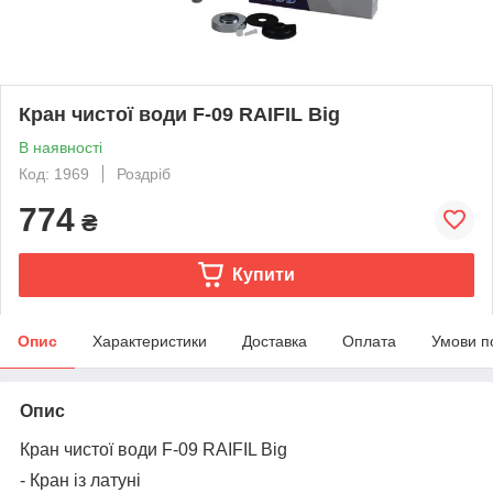
Кран чистої води F-09 RAIFIL Big
В наявності
Код: 1969
Роздріб
774
₴
Купити
Опис
Характеристики
Доставка
Оплата
Умови п
Опис
Кран чистої води F-09 RAIFIL Big
- Кран із латуні