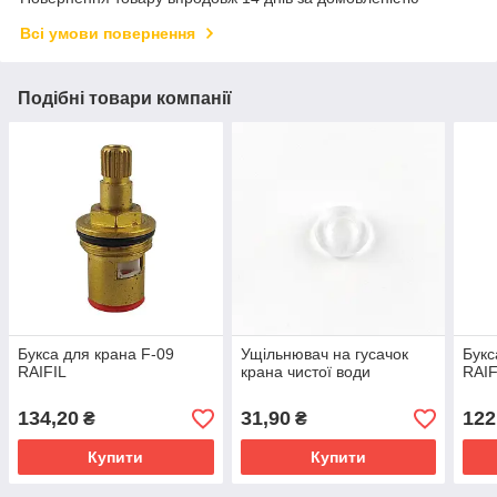
Всі умови повернення
Подібні товари компанії
Букса для крана F-09
Ущільнювач на гусачок
Букс
RAIFIL
крана чистої води
RAIF
134,20
31,90
122
₴
₴
Купити
Купити