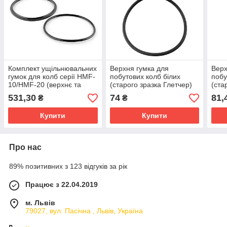
Комплект ущільнювальних
Верхня гумка для
Верх
гумок для колб серії HMF-
побутових колб білих
побу
10/HMF-20 (верхнє та
(старого зразка Глетчер)
(ста
нижнє) O-ring for HMF
10" housing (Top O-ring)
10" 
531,30
74
81,
₴
₴
complect
Купити
Купити
Про нас
89% позитивних з 123 відгуків за рік
Працює з 22.04.2019
м. Львів
79027, вул. Пасічна , Львів, Україна