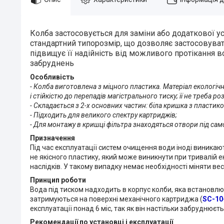
Колба застосовується для заміни або додаткової у
стандартний типорозмір, що дозволяє застосовува
підвищує її надійність від можливого протікання 
забруднень
Особливість
- Колба виготовлена ​​з міцного пластика. Матеріал екологі
і стійкістю до перепадів магістрального тиску; її не треба 
- Складається з 2-х основних частин: біла кришка з пластик
- Підходить для великого спектру картриджів;
- Для монтажу в кришці фільтра знаходяться отвори під сам
Призначення
Під час експлуатації систем очищення води іноді виникают
не якісного пластику, який може виникнути при тривалій е
наслідків. У такому випадку немає необхідності міняти ве
Принцип роботи
Вода під тиском надходить в корпус колби, яка встановлює
затримуються на поверхні механічного картриджа (
SC-10
експлуатації понад 6 міс, так як він настільки забруднює
Рекомендації по установці і експлуатації