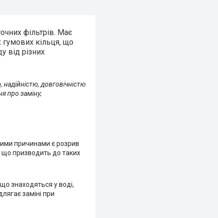
очних фільтрів. Має
 гумових кільця, що
у від різних
, надійністю, довговічністю
ня про заміну;
ішими причинами є розрив
), що призводить до таких
 що знаходяться у воді,
длягає заміні при