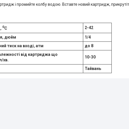
артридж і промийте колбу водою. Вставте новий картридж, прикруті
0
2-42
,
С
я, дюйм
1/4
й тиск на вході, атм
до 8
залежності від картриджа що
10-30
л/хв.
Тайвань