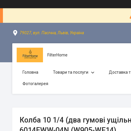
79027, вул. Пасічна, Львів, Україна
FilterHome
Головна
Товари та послуги
Доставка т
Фотогалерея
Колба 10 1/4 (два гумові ущіль
6014EWW-04N (W905-WF14)