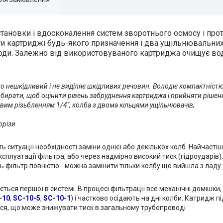
становки і вдосконалення систем зворотнього осмосу і прот
ти картриджі будь-якого призначення і два ущільнювальних
води. Залежно від використовуваного картриджа очищує вод
чно нешкідливий і не виділяє шкідливих речовин. Володіє компактністю
розбирати, щоб оцінити рівень забруднення картриджа і прийняти рішен
овим різьбленням 1/4", колба з двома кільцями ущільнювачів;
орізи
ь ситуації необхідності заміни однієї або декількох колб. Найчаст
ксплуатації фільтра, або через надмірно високий тиск (гідроударів
сь фільтр повністю - можна замінити тільки колбу що вийшла з ладу
ться першої в системі. В процесі фільтрації все механічні домішки,
-10
,
SC-10-5
,
SC-10-1
) і частково осідають на дні колби. Катридж пі
ться, що може знижувати тиск в загальному трубопроводі