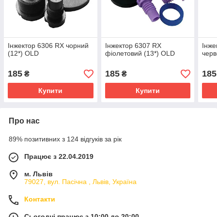
Інжектор 6306 RX чорний
Інжектор 6307 RX
Інже
(12*) OLD
фіолетовий (13*) OLD
черв
185
185
185
₴
₴
Купити
Купити
Про нас
89% позитивних з 124 відгуків за рік
Працює з 22.04.2019
м. Львів
79027, вул. Пасічна , Львів, Україна
Контакти
Сьогодні працює з 10:00 до 20:00