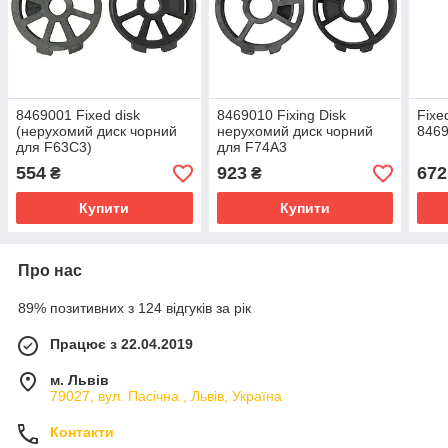
8469001 Fixed disk
8469010 Fixing Disk
Fixe
(нерухомий диск чорний
нерухомий диск чорний
8469
для F63C3)
для F74A3
554
923
672
₴
₴
Купити
Купити
Про нас
89% позитивних з 124 відгуків за рік
Працює з 22.04.2019
м. Львів
79027, вул. Пасічна , Львів, Україна
Контакти