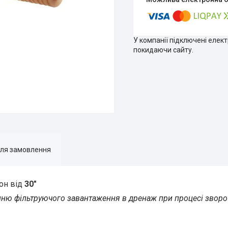
У компанії підключені елек
покидаючи сайту.
для замовлення
он від
30"
нню фільтруючого завантаження в дренаж при процесі зворо