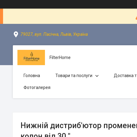
79027, вул. Пасічна, Львів, Україна
FilterHome
Головна
Товари та послуги
Доставка т
Фотогалерея
Нижній дистриб'ютор променев
колон від 30 "