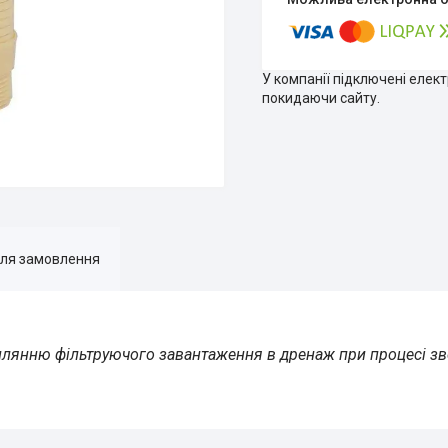
У компанії підключені елек
покидаючи сайту.
для замовлення
аплянню фільтруючого завантаження в дренаж при процесі з