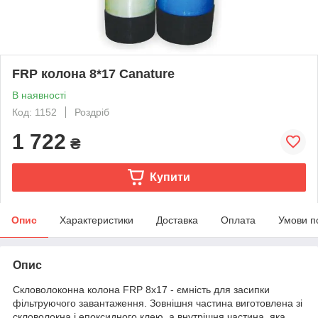
FRP колона 8*17 Canature
В наявності
Код: 1152
Роздріб
1 722
₴
Купити
Опис
Характеристики
Доставка
Оплата
Умови п
Опис
Скловолоконна колона FRP 8х17 - ємність для засипки
фільтруючого завантаження. Зовнішня частина виготовлена зі
скловолокна і епоксидного клею, а внутрішня частина, яка