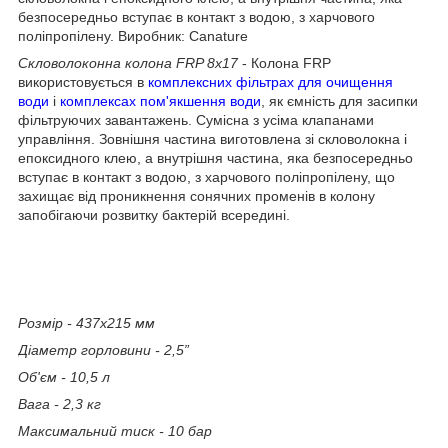
безпосередньо вступає в контакт з водою, з харчового
поліпропілену. Виробник: Canature
Скловолоконна колона FRP 8х17
- Колона FRP
використовується в
комплексних фільтрах для очищення
води
і
комплексах пом'якшення води
, як ємність для засипки
фільтруючих завантажень. Сумісна з усіма клапанами
управління. Зовнішня частина виготовлена зі скловолокна і
епоксидного клею, а внутрішня частина, яка безпосередньо
вступає в контакт з водою, з харчового поліпропілену, що
захищає від проникнення сонячних променів в колону
запобігаючи розвитку бактерій всередині.
Розмір - 437х215 мм
Діаметр горловини - 2,5”
Об'єм - 10,5 л
Вага - 2,3 кг
Максимальний тиск - 10 бар