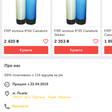
FRP колона 8*44 Canature
FRP колона 8*35 Canature
FRP 
Sticker
Cana
2 420
2 353
1 8
₴
₴
Купити
Купити
Про нас
89% позитивних з 124 відгуків за рік
Працює з 22.04.2019
м. Львів
79027, вул. Пасічна , Львів, Україна
Контакти