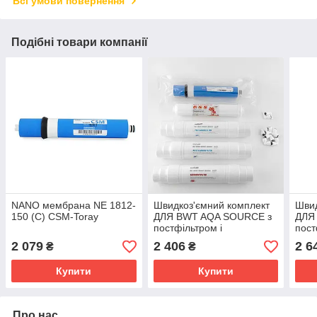
Всі умови повернення
Подібні товари компанії
NANO мембрана NE 1812-
Швидкоз'ємний комплект
Швид
150 (С) CSM-Toray
ДЛЯ BWT AQA SOURCE з
ДЛЯ
постфільтром і
пост
мембраною 75 G та
мем
2 079
2 406
2 6
₴
₴
фітингом
фіти
Купити
Купити
Про нас