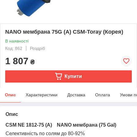
NANO мембрана 75G (A) CSM-Toray (Корея)
В наявності
Код: 862
Роздріб
1 807
₴
Купити
Опис
Характеристики
Доставка
Оплата
Умови п
Опис
CSM NE 1812-75 (А)
NANO мембрана (75 Gal)
Cелективність по солям до 80-92%