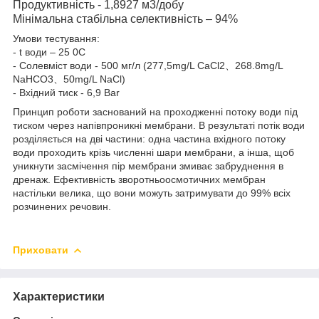
Продуктивність - 1,8927 м
3
/добу
Мінімальна стабільна селективність – 94%
Умови тестування:
- t води – 25
0
С
- Солевміст води - 500 мг/л (277,5mg/L CaCl2、268.8mg/L
NaHCO3、50mg/L NaCl)
- Вхідний тиск - 6,9 Bar
Принцип роботи заснований на проходженні потоку води під
тиском через напівпроникні мембрани. В результаті потік води
розділяється на дві частини: одна частина вхідного потоку
води проходить крізь численні шари мембрани, а інша, щоб
уникнути засмічення пір мембрани змиває забруднення в
дренаж. Ефективність зворотньоосмотичних мембран
настільки велика, що вони можуть затримувати до 99% всіх
розчинених речовин.
Приховати
Характеристики