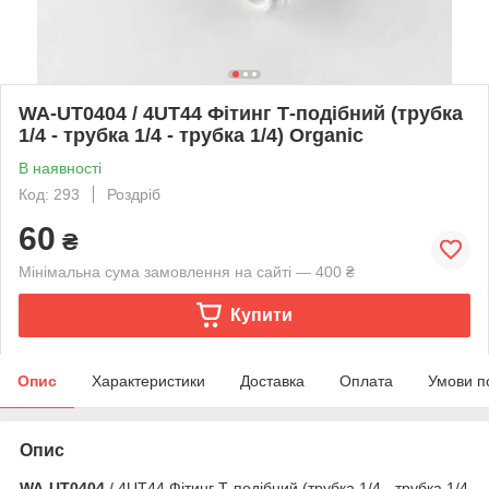
WA-UT0404 / 4UT44 Фітинг Т-подібний (трубка
1/4 - трубка 1/4 - трубка 1/4) Organic
В наявності
Код: 293
Роздріб
60
₴
Мінімальна сума замовлення на сайті — 400 ₴
Купити
Опис
Характеристики
Доставка
Оплата
Умови п
Опис
WA-UT0404
/ 4UT44 Фітинг Т-подібний (трубка 1/4 - трубка 1/4