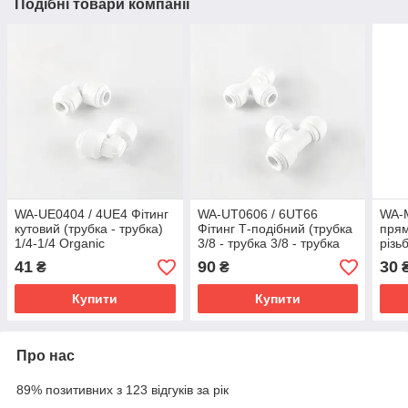
Подібні товари компанії
WA-UE0404 / 4UE4 Фітинг
WA-UT0606 / 6UT66
WA-M
кутовий (трубка - трубка)
Фітинг Т-подібний (трубка
прям
1/4-1/4 Organic
3/8 - трубка 3/8 - трубка
різь
3/8) Organic
Orga
41
90
30
₴
₴
Купити
Купити
Про нас
89% позитивних з 123 відгуків за рік