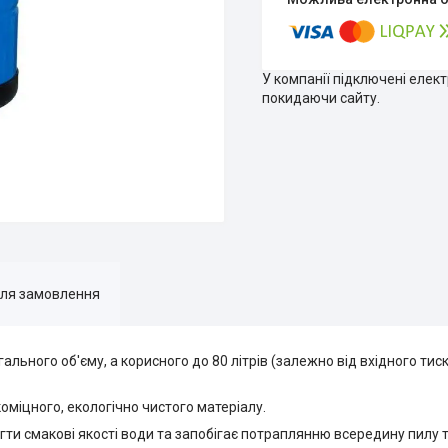
У компанії підключені елек
покидаючи сайту.
для замовлення
ального об'єму, а корисного до 80 літрів (залежно від вхідного тис
коміцного, екологічно чистого матеріалу.
ти смакові якості води та запобігає потраплянню всередину пилу та