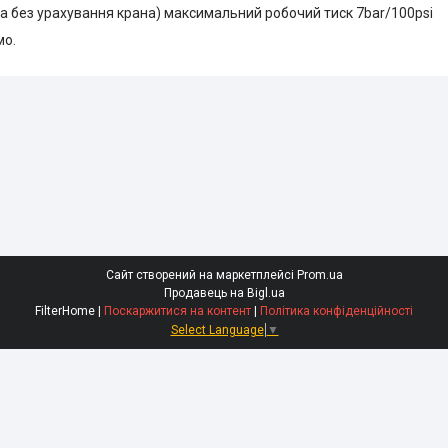
та без урахування крана) максимальний робочий тиск 7bar/100psi
мо.
Сайт створений на маркетплейсі
Prom.ua
Продавець на Bigl.ua
FilterHome |
Поскаржитися на контент
|
Політика конфіденційності
Select Language
▼