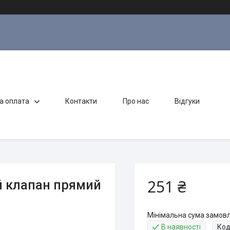
а оплата
Контакти
Про нас
Відгуки
251 ₴
ій клапан прямий
Мінімальна сума замовл
В наявності
Код