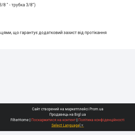
/8 " - трубка 3/8")
ями, що гарантує додатковий захист від протікання
Сайт створений на маркетплейсі
Prom.ua
Продавець на Bigl.ua
FilterHome |
Поскаржитися на контент
|
Політика конфіденційності
Select Language
▼