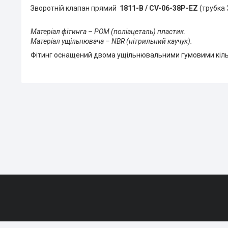
Зворотній клапан прямий
1811-B / CV-06-38P-EZ
(трубка 3
Матеріал фітинга – POM (поліацеталь) пластик.
Матеріал ущільнювача – NBR (нітрильний каучук).
Фітинг оснащений двома ущільнювальними гумовими кільц