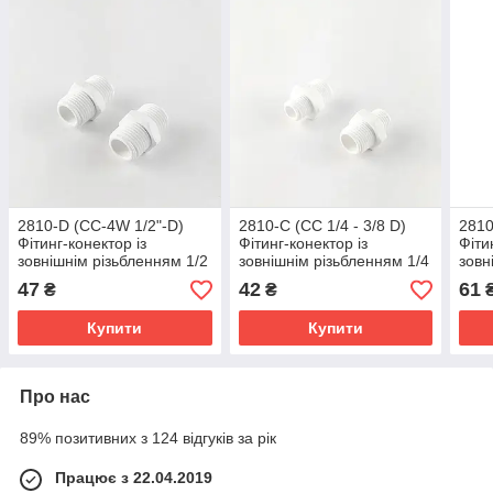
2810-D (CC-4W 1/2"-D)
2810-C (CC 1/4 - 3/8 D)
2810
Фітинг-конектор із
Фітинг-конектор із
Фіти
зовнішнім різьбленням 1/2
зовнішнім різьбленням 1/4
зовн
- 3/8
1/2
47
42
61
₴
₴
Купити
Купити
Про нас
89% позитивних з 124 відгуків за рік
Працює з 22.04.2019