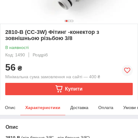
2810-В (СС-3W) Фітинг -конектор з
зовнішньою різьбою 3/8
В наявності
Код: 1490
Роздріб
56
₴
Мінімальна сума замовлення на сайті — 400 ₴
Купити
Опис
Характеристики
Доставка
Оплата
Умови 
Опис
2810-В
(різьблення 3/8" - різьблення 3/8")