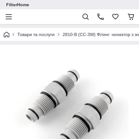
FilterHome
Товари та послуги
2810-В (СС-3W) Фітинг -конектор з з