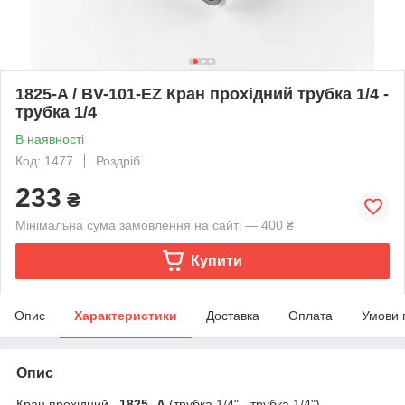
1825-A / BV-101-EZ Кран прохідний трубка 1/4 -
трубка 1/4
В наявності
Код: 1477
Роздріб
233
₴
Мінімальна сума замовлення на сайті — 400 ₴
Купити
Опис
Характеристики
Доставка
Оплата
Умови 
Опис
Кран прохідний
1825 -A
(трубка 1/4" - трубка 1/4")