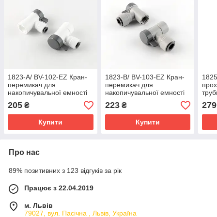
1823-А/ BV-102-EZ Кран-
1823-B/ BV-103-EZ Кран-
1825
перемикач для
перемикач для
прох
накопичувальної емності
накопичувальної емності
труб
(трубка 1/4 - різьба
(трубка 3/8 - різьба
205
223
279
₴
₴
внутрішня 1/4)
внутрішня 1/4)
Купити
Купити
Про нас
89% позитивних з 123 відгуків за рік
Працює з 22.04.2019
м. Львів
79027, вул. Пасічна , Львів, Україна