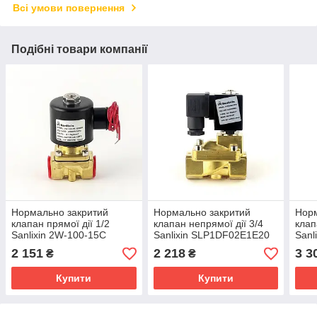
Всі умови повернення
Подібні товари компанії
Нормально закритий
Нормально закритий
Норм
клапан прямої дії 1/2
клапан непрямої дії 3/4
клап
Sanlixin 2W-100-15C
Sanlixin SLP1DF02E1E20
Sanl
EPDM AC220V 0-7 bar
AC220V 0,5-16 bar
(RF
2 151
2 218
3 3
₴
₴
0,5-
Купити
Купити