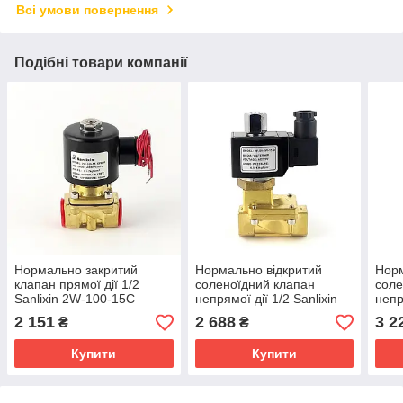
Всі умови повернення
Подібні товари компанії
Нормально закритий
Нормально відкритий
Норм
клапан прямої дії 1/2
соленоїдний клапан
соле
Sanlixin 2W-100-15C
непрямої дії 1/2 Sanlixin
непр
EPDM AC220V 0-7 bar
SLP2DF02E1D13 AC220V
SLP
2 151
2 688
3 2
₴
₴
0.5-13 bar
0,5-
Купити
Купити