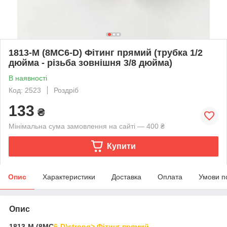
1813-M (8MC6-D) Фітинг прямий (трубка 1/2
дюйма - різьба зовнішня 3/8 дюйма)
В наявності
Код: 2523
Роздріб
133
₴
Мінімальна сума замовлення на сайті — 400 ₴
Купити
Опис
Характеристики
Доставка
Оплата
Умови п
Опис
1813-M (8MC
6-D)strong> Фітинг прямий