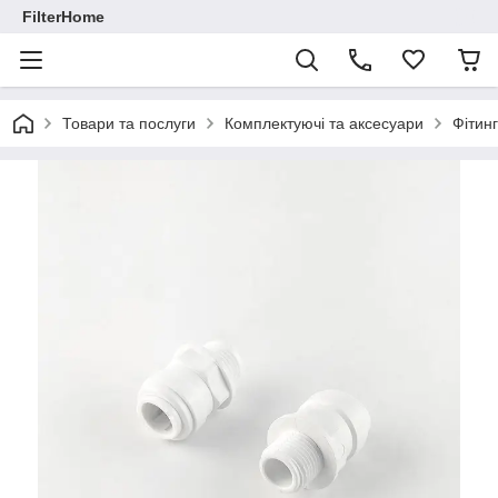
FilterHome
Товари та послуги
Комплектуючі та аксесуари
Фітин