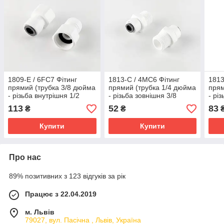
1809-E / 6FC7 Фітинг
1813-C / 4MC6 Фітинг
1813
прямий (трубка 3/8 дюйма
прямий (трубка 1/4 дюйма
прям
- різьба внутрішня 1/2
- різьба зовнішня 3/8
- рі
дюйма)
дюйма)
дюй
113
52
83
₴
₴
Купити
Купити
Про нас
89% позитивних з 123 відгуків за рік
Працює з 22.04.2019
м. Львів
79027, вул. Пасічна , Львів, Україна