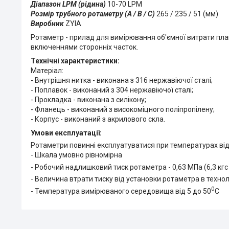
Діапазон LPM (рідина)
10-70 LPM
Розмір трубного ротаметру (А / В / С)
265 / 235 / 51 (мм)
Виробник
ZYIA
Ротаметр - прилад для вимірювання об'ємної витрати плав
включеннями сторонніх часток.
Технічні характеристики:
Матеріал:
- Внутрішня нитка - виконана з 316 нержавіючої сталі;
- Поплавок - виконаний з 304 нержавіючої сталі;
- Прокладка - виконана з силікону;
- Фланець - виконаний з високоміцного поліпропілену;
- Корпус - виконаний з акрилового скла.
Умови експлуатації:
Ротаметри повинні експлуатуватися при температурах від
- Шкала умовно рівномірна
- Робочий надлишковий тиск ротаметра - 0,63 МПа (6,3 кгс 
- Величина втрати тиску від установки ротаметра в технол
0
- Температура вимірюваного середовища від 5 до 50
С