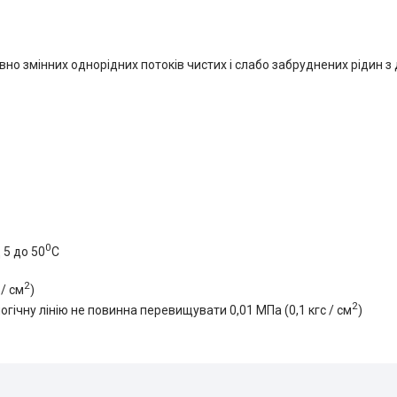
но змінних однорідних потоків чистих і слабо забруднених рідин 
0
 5 до 50
С
2
/ см
)
2
огічну лінію не повинна перевищувати 0,01 МПа (0,1 кгс / см
)