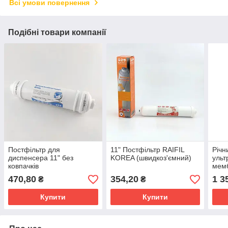
Всі умови повернення
Подібні товари компанії
Постфільтр для
11" Постфільтр RAIFIL
Річн
диспенсера 11" без
KOREA (швидкоз'ємний)
ульт
ковпачків
мемб
пост
470,80
354,20
1 3
₴
₴
Купити
Купити