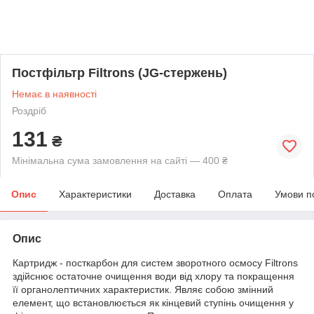
Постфільтр Filtrons (JG-стержень)
Немає в наявності
Роздріб
131
₴
Мінімальна сума замовлення на сайті — 400 ₴
Опис
Характеристики
Доставка
Оплата
Умови п
Опис
Картридж - посткарбон для систем зворотного осмосу Filtrons
здійснює остаточне очищення води від хлору та покращення
її органолептичних характеристик. Являє собою змінний
елемент, що встановлюється як кінцевий ступінь очищення у