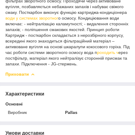
фільтрах зворотного осмосу. Проходячи через активоване
вугілля, позбавляється небажаних запахів і набуває свіжого
смаку. Посткарбон виконує функцію картриджа-кондиціонера
води у системах зворотног
о осмосу. Кондиціювання води
включає: - нейтралізацію каламутності; - видалення сторонніх
запахів; - поліпшення смакових якостей. Принцип роботи
Картридж - посткарбон складається з нерозбірного корпусу,
всередині якого знаходиться фільтраційний матеріал –
активоване вугілля на основі шкаралупи кокосового горіха. Під
час роботи системи зворотного осмосу вода п
роходить ч
ерез
постфільтр, матеріал якого нейтралізує сторонній присмак та
запахи. Підключення - JG-стержень.
Приховати
Характеристики
Основні
Виробник
Pallas
Умови доставки