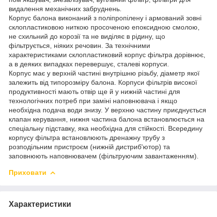
видалення механічних забруднень.
Корпус балона виконаний з поліпропілену і армований зовні
склопластиковою ниткою просоченою епоксидною смолою,
не схильний до корозії та не виділяє в рідину, що
фільтрується, ніяких речовин. За технічними
характеристиками склопластиковий корпус фільтра дорівнює,
а в деяких випадках перевершує, сталеві корпуси.
Корпус має у верхній частині внутрішню різьбу, діаметр якої
залежить від типорозміру балона. Корпуси фільтрів високої
продуктивності мають отвір ще й у нижній частині для
технологічних потреб при заміні наповнювача і якщо
необхідна подача води знизу. У верхню частину приєднується
клапан керування, нижня частина балона встановлюється на
спеціальну підставку, яка необхідна для стійкості. Всередину
корпусу фільтра встановлюють дренажну трубу з
розподільним пристроєм (нижній дистриб'ютор) та
заповнюють наповнювачем (фільтруючим завантаженням).
Приховати
Характеристики