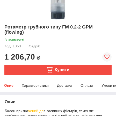
Ротаметр трубного типу FM 0.2-2 GPM
(flowing)
В наявності
Код: 1353
Роздріб
1 206,70
₴
Купити
Опис
Характеристики
Доставка
Оплата
Умови п
Опис
Балон призна
чений дл
я засипних фільтрів, таких як:
пом'якшувач, знезалізувач, вугільний фільтр, фільтри для