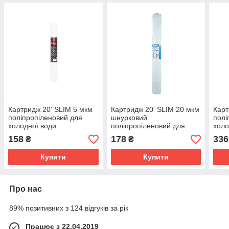
Картридж 20' SLIM 5 мкм
Картридж 20' SLIM 20 мкм
Карт
поліпропіленовий для
шнурковий
полі
холодної води
поліпропіленовий для
холо
холодної/гарячої води
158
178
336
₴
₴
Купити
Купити
Про нас
89% позитивних з 124 відгуків за рік
Працює з 22.04.2019