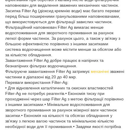
наповнювач для видалення зважених механічних частинок.
Засипка Filter Ag (діоксид кремнію води) має багато переваг
перед більш поширеними гранульованими наповнювачами,
що використовуються для фільтрації завислих частинок.
Фільтраційний наповнювач Filter Ag вимагає менше
водоспоживання для зворотного промивання за рахунок
легкої форми частинок. За рахунок цього, а також у зв'язку з
більшою ефективністю порівняно з іншими засипками
система водоочищення може містити менше за обсягом або
за кількістю обладнання.
Завантаження Filter Ag добре працює в напірних та
безнапірних фільтрах водоочищення.
Фільтруюче завантаження Filter Ag затримує
механічні
зважені
частинки в діапазоні від 20 до 40 мкр.
Переваги використання Filter-Ag:
• Для відновлення каталітичних та окисних властивостей
Filter-Ag не потребує реагентів.• Економія тиску при
проходженні через шар Filter Ag з метою фільтрації порівняно
з іншими засипками.• Мінімальне водоспоживання для
зворотного промивання за рахунок мізерної ваги частинок
засипки.• Економія на кількості та обсягах обладнання у
зв'язку з легкою вагою частинок та мінімальною кількістю
необхідної води для її промивання.• Завдяки якості потрібна