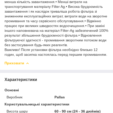
менша кількість завантаження.• Менші витрати на
транспортування матеріалу Filter Ag.• Висока брудоємність
завантаження і як наслідок триваліша робота фільтра зі
зниженням експлуатаційних витрат, витрати води на зворотне
промивання та часу сервісного обслуговування.• Відмінно
працює при великих швидкостях водоочищення.• При заміні
іншого наповнювача на матеріал Filter-Ag забезпечений 100%
результат збільшення брудоємності фільтра.• Відновлення
фільтруючої здатності - промивання зворотним потоком води
без застосування будь-яких реагентів.
Важливо! Після установки фільтра необхідно близько 12
годин, щоб засипка настоялась перед першим промиванням.
Приховати
Характеристики
Основні
Виробник
Pallas
Користувальницькі характеристики
Висота шару
60 - 90 см (24 - 36 дюймів)