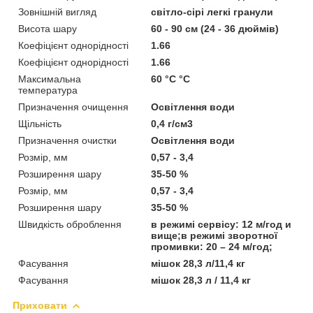
Зовнішній вигляд
світло-сірі легкі гранули
Висота шару
60 - 90 см (24 - 36 дюймів)
Коефіцієнт однорідності
1.66
Коефіцієнт однорідності
1.66
Максимальна
60 °С °С
температура
Призначення очищення
Освітлення води
Щільність
0,4 г/см3
Призначення очистки
Освітлення води
Розмір, мм
0,57 - 3,4
Розширення шару
35-50 %
Розмір, мм
0,57 - 3,4
Розширення шару
35-50 %
Швидкість оброблення
в режимі сервісу: 12 м/год и
вище;в режимі зворотної
промивки: 20 – 24 м/год;
Фасування
мішок 28,3 л/11,4 кг
Фасування
мішок 28,3 л / 11,4 кг
Приховати