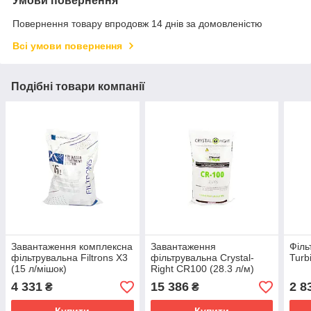
Умови повернення
Повернення товару впродовж 14 днів за домовленістю
Всі умови повернення
Подібні товари компанії
Завантаження комплексна
Завантаження
Філь
фільтрувальна Filtrons X3
фільтрувальна Crystal-
Turb
(15 л/мішок)
Right CR100 (28.3 л/м)
4 331
15 386
2 8
₴
₴