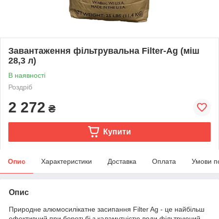
Завантаження фільтрувальна Filter-Ag (міш
28,3 л)
В наявності
Роздріб
2 272
₴
Купити
Опис
Характеристики
Доставка
Оплата
Умови п
Опис
Природне алюмосилікатне засипання Filter Ag - це найбільш
ефективний при боротьбі з каламутністю води фільтруючий