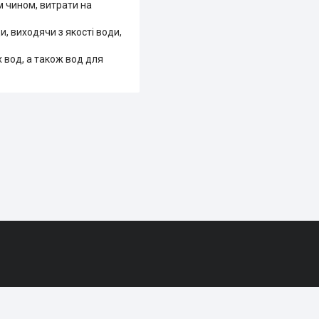
м чином, витрати на
, виходячи з якості води,
 вод, а також вод для