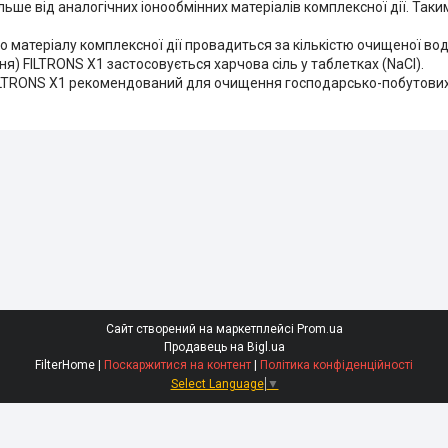
ьше від аналогічних іонообмінних матеріалів комплексної дії. Таки
 матеріалу комплексної дії провадиться за кількістю очищеної води
я) FILTRONS X1 застосовується харчова сіль у таблетках (NaCl).
FILTRONS X1 рекомендований для очищення господарсько-побутових
Сайт створений на маркетплейсі
Prom.ua
Продавець на Bigl.ua
FilterHome |
Поскаржитися на контент
|
Політика конфіденційності
Select Language
▼