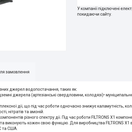
У компанії підключені елек
покидаючи сайту.
для замовлення
ізних джерел водопостачання, таких як:
• підземні джерела (артезіанські свердловини, колодязі)• муніципал
лексної дії, що під час роботи одночасно знижує каламутність, кол
ті, нітратів та амоній.
 компонентів різного спектру дії. Під час роботи FILTRONS X1 комп
лу, та виконують кожен свою функцію. Для виробництва FILTRONS X1
С та США.