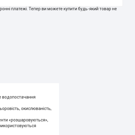
тронні платежі. Тепер ви можете купити будь-який товар не
ьне водопостачання
ьоровість, окислюваність,
оненти «розшаровуються»,
 використовуються