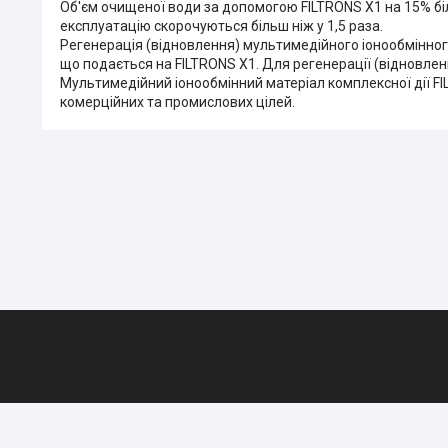
Об'єм очищеної води за допомогою FILTRONS X1 на 15% біл
експлуатацію скорочуються більш ніж у 1,5 раза.
Регенерація (відновлення) мультимедійного іонообмінного
що подається на FILTRONS X1. Для регенерації (відновленн
Мультимедійний іонообмінний матеріал комплексної дії 
комерційних та промислових цілей.