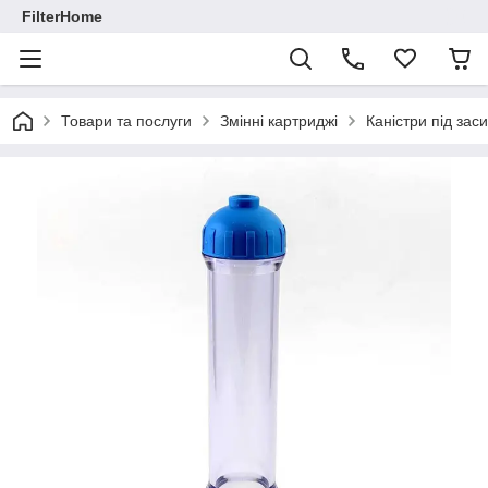
FilterHome
Товари та послуги
Змінні картриджі
Каністри під заси