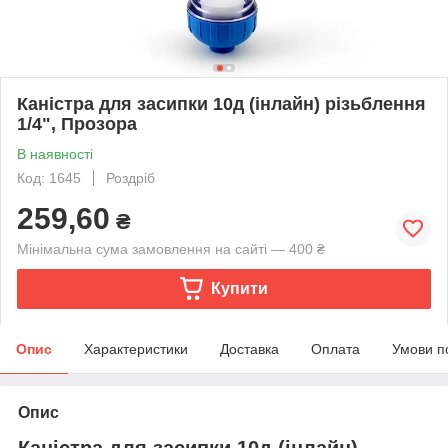
Каністра для засипки 10д (інлайн) різьблення
1/4", Прозора
В наявності
Код: 1645
Роздріб
259,60
₴
Мінімальна сума замовлення на сайті — 400 ₴
Купити
Опис
Характеристики
Доставка
Оплата
Умови п
Опис
Каністра для засипки 10д (інлайн)