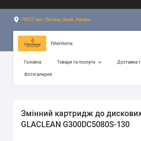
79027, вул. Пасічна, Львів, Україна
FilterHome
Головна
Товари та послуги
Доставка т
Фотогалерея
Змінний картридж до дискових
GLACLEAN G300DC5080S-130