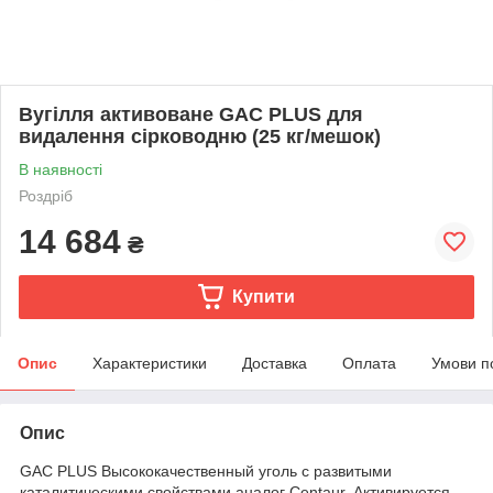
Вугілля активоване GAC PLUS для
видалення сірководню (25 кг/мешок)
В наявності
Роздріб
14 684
₴
Купити
Опис
Характеристики
Доставка
Оплата
Умови п
Опис
GAC PLUS Высококачественный уголь с развитыми
каталитическими свойствами аналог Centaur. Активируется