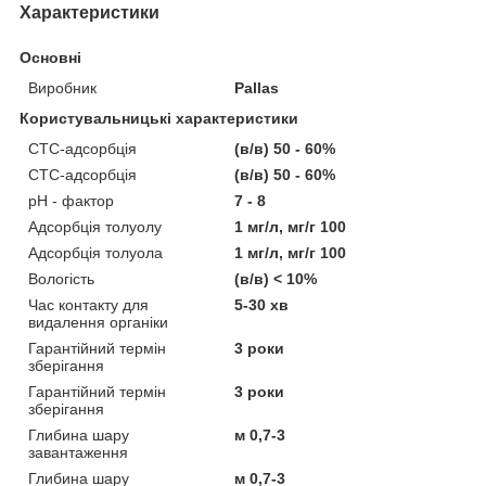
Характеристики
Основні
Виробник
Pallas
Користувальницькі характеристики
CTC-адсорбція
(в/в) 50 - 60%
CTC-адсорбція
(в/в) 50 - 60%
pH - фактор
7 - 8
Адсорбція толуолу
1 мг/л, мг/г 100
Адсорбція толуола
1 мг/л, мг/г 100
Вологість
(в/в) < 10%
Час контакту для
5-30 хв
видалення органіки
Гарантійний термін
3 роки
зберігання
Гарантійний термін
3 роки
зберігання
Глибина шару
м 0,7-3
завантаження
Глибина шару
м 0,7-3