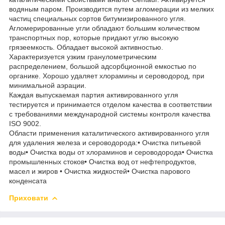
водяным паром. Производится путем агломерации из мелких
частиц специальных сортов битумизированного угля.
Агломерированные угли обладают большим количеством
транспортных пор, которые придают углю высокую
грязеемкость. Обладает высокой активностью.
Характеризуется узким гранулометрическим
распределением, большой адсорбционной емкостью по
органике. Хорошо удаляет хлорамины и сероводород, при
минимальной аэрации.
Каждая выпускаемая партия активированного угля
тестируется и принимается отделом качества в соответствии
с требованиями международной системы контроля качества
ISO 9002.
Области применения каталитического активированного угля
для удаления железа и сероводорода:• Очистка питьевой
воды• Очистка воды от хлораминов и сероводорода• Очистка
промышленных стоков• Очистка вод от нефтепродуктов,
масел и жиров • Очистка жидкостей• Очистка парового
конденсата
Приховати