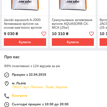
Jacobi aquasorb A-2000
Гранульоване активоване
Вугі
Активоване вугілля на
вугілля AQUASORB СХ-
JACO
основі кам'яного вугілля
МСА (25кг)
(25 
(25кг)
9 030
10 310
10 
₴
₴
Купити
Купити
Про нас
89% позитивних з 124 відгуків за рік
Працює з 22.04.2019
м. Львів
79027, вул. Пасічна , Львів, Україна
Контакти
Сьогодні працює з 10:00 до 20:00