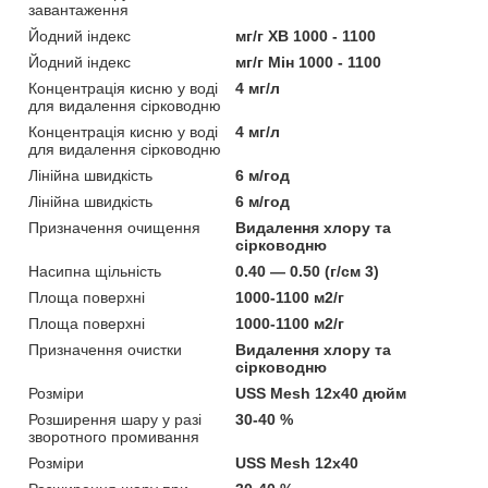
завантаження
Йодний індекс
мг/г ХВ 1000 - 1100
Йодний індекс
мг/г Мін 1000 - 1100
Концентрація кисню у воді
4 мг/л
для видалення сірководню
Концентрація кисню у воді
4 мг/л
для видалення сірководню
Лінійна швидкість
6 м/год
Лінійна швидкість
6 м/год
Призначення очищення
Видалення хлору та
сірководню
Насипна щільність
0.40 — 0.50 (г/см 3)
Площа поверхні
1000-1100 м2/г
Площа поверхні
1000-1100 м2/г
Призначення очистки
Видалення хлору та
сірководню
Розміри
USS Mesh 12x40 дюйм
Розширення шару у разі
30-40 %
зворотного промивання
Розміри
USS Mesh 12x40