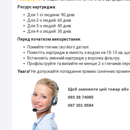
Ресурс картриджа:
Для 1-єї людини: 90 днів
Для 2-х людей: 60 днів
Для 3-х людей: 40 днів.
Для 4-х людей: 30 днів.
Перед початком використання:
Помийте глечик і всі його деталі.
Помістіть картридж в ємність з водою на 10-15 хв, щ
Встановіть змінний картридж у воронку фільтру.
Профільтруйте та вилийте не менше 2-х глечиків пе
Увага!
Не допускайте попадання прямих сонячних промен
Щоб замовити цей товар або 
093 38 74085
097 301 9594