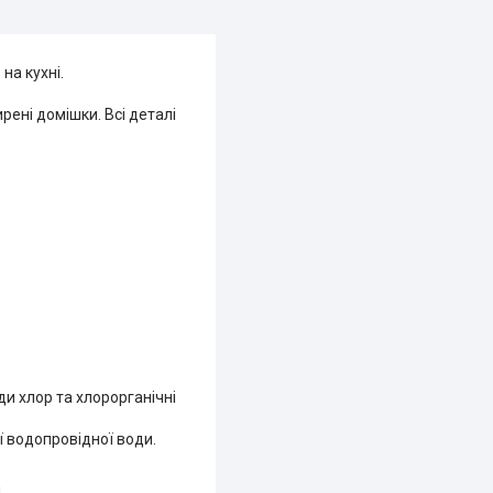
на кухні.
рені домішки. Всі деталі
ди хлор та хлорорганічні
ї водопровідної води.
н.