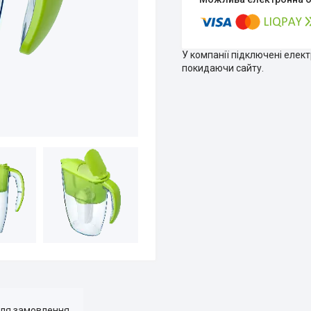
У компанії підключені елек
покидаючи сайту.
для замовлення