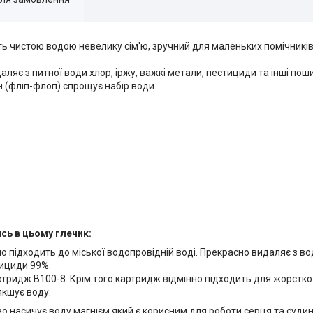
ть чистою водою невелику сім'ю, зручний для маленьких помічників 
аляє з питної води хлор, іржу, важкі метали, пестициди та інші поши
 (фліп-флоп) спрощує набір води.
сь в цьому глечик:
 підходить до міської водопровідній воді. Прекрасно видаляє з во
тициди 99%.
артридж В100-8. Крім того картридж відмінно підходить для жорстко
якшує воду.
во насичує воду магнієм який є корисним для роботи серця та суди