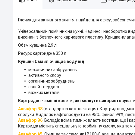
Глечик для активного життя: підійде для офісу, забезпечи
Універсальний помічник на кухні. Надійно і необоротно вид
виконані з безпечного харчового пластику. Кришка-клапан
Обєм кувшина 2,9 л
Ресурс картриджа 350 л
Кувшин Смайл очищає воду від
механичних забруднень
активного хлору
органічних забруднень
солей твердості
важких металів
Картриджі - змінні касети, які можуть використовувати
Аквафор В8
(стандартна комплектація). Картридж відмінно
сполуки. Видаляє нафтопродукти на 95%, фенол 99%, пес
Аквафор В6
. Володіє всіма тими ж властивостями, що і к
Картридж містить спеціальну іонообмінну смолу, яка пом'
Аквафор А5
. Очищає так само як і В100-8 але ще додатко