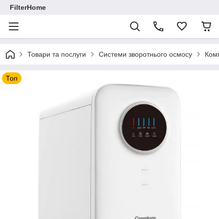
FilterHome
Товари та послуги
Системи зворотнього осмосу
Ком
Топ