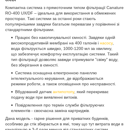
Компактна система з прямоточним типом фільтрації Canature
RO-400 UX/DF – ідеальна для використання в обмежених
просторах. Такі системи за останні роки стають
популярнішими завдяки багатьом перевагам у порівнянні зі
стандартними фільтрами.
Працює без накопичувальної ємності. Завдяки одній
високопродуктивній мембрані на 400 галонів і
насосу
,
вода фільтрується швидко, 1000-1200 мл за хвилину,
що забезпечує комфортну експлуатацію системи. Такий
тип фільтрації дозволяє завжди отримувати "свіжу" воду,
без зберігання в ємності.
Система оснащена електронною панеллю
інтелектуального керування, де відображаються
режими роботи, а також оповіщення про несправності.
Вбудований датчик
антипотопу
, який перекриває
подачу води при виявленні витоків.
Повідомлення про термін служби фільтруючих
елементів - своєчасна заміна картриджів.
Дана модель - гарне рішення для приватних будинків,
особливо де стік збирається в ямі, тому що тут витрата води в
каналізацію в 3-4 рази менша від стандартних систем.