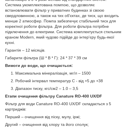
Система укомплектована помпою, що дозволяє
встановлювати фільтр у приватних будинках зі своєю
свердловинною, а також на тих об'єктах, де тиск, що входить
менше 2 атмосфер. Помпа забезпечує стабільний тиск для
коректної роботи фільтра. Для роботи фільтра потрібне
підключення до електрики. Система комплектується стильним
краном Modern, який чудово підійде до інтер'єру будь-якої
кухні.
Гарантія – 12 місяців.
Габарити фільтра (Ш * В * Г): 24 * 37 * 39 см
Вимоги до води, що очищається:
Максимальна мінералізація, мг/л – 1500
Робочий інтервал температур С - від +5 до +38
Діапазон тиску, кгс/см2 – 1.0 – 3,5
Етапи очищення фільтру Canature RO-400 UX/DF
Фільтр для води Canature RO-400 UX/DF складається з 5
картриджів:
Перший – очищення від піску, мулу, іржі;
Другий – очищення від хлору та його сполук;