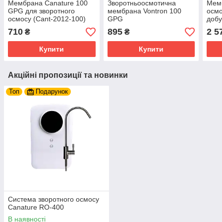
Мембрана Canature 100
Зворотньоосмотична
Мемб
GPG для зворотного
мембрана Vontron 100
осмо
осмосу (Cant-2012-100)
GPG
доб
710
895
2 5
₴
₴
Купити
Купити
Акційні пропозиції та новинки
Топ
Подарунок
Система зворотного осмосу
Canature RO-400
В наявності