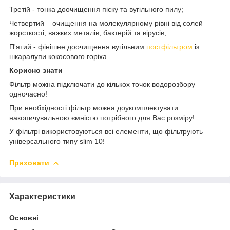
Третій - тонка доочищення піску та вугільного пилу;
Четвертий – очищення на молекулярному рівні від солей
жорсткості, важких металів, бактерій та вірусів;
П'ятий - фінішне доочищення вугільним
постфільтром
із
шкаралупи кокосового горіха.
Корисно знати
Фільтр можна підключати до кількох точок водорозбору
одночасно!
При необхідності фільтр можна доукомплектувати
накопичувальною ємністю потрібного для Вас розміру!
У фільтрі використовуються всі елементи, що фільтрують
універсального типу slim 10!
Приховати
Характеристики
Основні