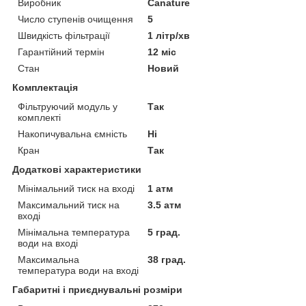
Виробник
Canature
Число ступенів очищення
5
Швидкість фільтрації
1 літр/хв
Гарантійний термін
12 міс
Стан
Новий
Комплектація
Фільтруючий модуль у
Так
комплекті
Накопичувальна ємність
Ні
Кран
Так
Додаткові характеристики
Мінімальний тиск на вході
1 атм
Максимальний тиск на
3.5 атм
вході
Мінімальна температура
5 град.
води на вході
Максимальна
38 град.
температура води на вході
Габаритні і приєднувальні розміри