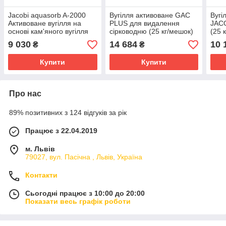
Jacobi aquasorb A-2000
Вугілля активоване GAC
Вугі
Активоване вугілля на
PLUS для видалення
JACO
основі кам'яного вугілля
сірководню (25 кг/мешок)
(25 
(25кг)
9 030
14 684
10 
₴
₴
Купити
Купити
Про нас
89% позитивних з 124 відгуків за рік
Працює з 22.04.2019
м. Львів
79027, вул. Пасічна , Львів, Україна
Контакти
Сьогодні працює з 10:00 до 20:00
Показати весь графік роботи