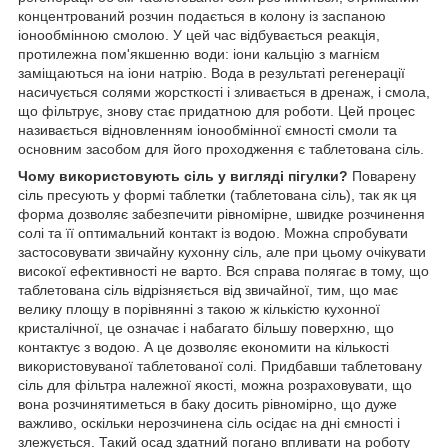
концентрований розчин подається в колону із заспаною
іонообмінною смолою. У цей час відбувається реакція,
протилежна пом'якшенню води: іони кальцію з магнієм
заміщаються на іони натрію. Вода в результаті регенерації
насичується солями жорсткості і зливається в дренаж, і смола,
що фільтрує, знову стає придатною для роботи. Цей процес
називається відновленням іонообмінної ємності смоли та
основним засобом для його проходження є таблетована сіль.
Чому використовують сіль у вигляді пігулки?
Поварену
сіль пресують у формі таблетки (таблетована сіль), так як ця
форма дозволяє забезпечити рівномірне, швидке розчинення
солі та її оптимальний контакт із водою. Можна спробувати
застосовувати звичайну кухонну сіль, але при цьому очікувати
високої ефективності не варто. Вся справа полягає в тому, що
таблетована сіль відрізняється від звичайної, тим, що має
велику площу в порівнянні з такою ж кількістю кухонної
кристалічної, це означає і набагато більшу поверхню, що
контактує з водою. А це дозволяє економити на кількості
використовуваної таблетованої солі. Придбавши таблетовану
сіль для фільтра належної якості, можна розраховувати, що
вона розчинятиметься в баку досить рівномірно, що дуже
важливо, оскільки нерозчинена сіль осідає на дні ємності і
злежується. Такий осад здатний погано впливати на роботу