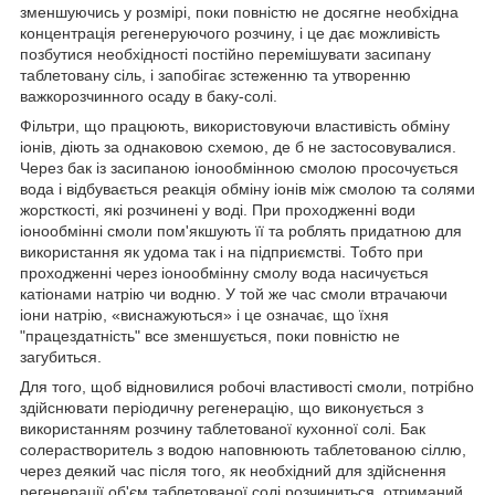
зменшуючись у розмірі, поки повністю не досягне необхідна
концентрація регенеруючого розчину, і це дає можливість
позбутися необхідності постійно перемішувати засипану
таблетовану сіль, і запобігає зстеженню та утворенню
важкорозчинного осаду в баку-солі.
Фільтри, що працюють, використовуючи властивість обміну
іонів, діють за однаковою схемою, де б не застосовувалися.
Через бак із засипаною іонообмінною смолою просочується
вода і відбувається реакція обміну іонів між смолою та солями
жорсткості, які розчинені у воді. При проходженні води
іонообмінні смоли пом'якшують її та роблять придатною для
використання як удома так і на підприємстві. Тобто при
проходженні через іонообмінну смолу вода насичується
катіонами натрію чи водню. У той же час смоли втрачаючи
іони натрію, «виснажуються» і це означає, що їхня
"працездатність" все зменшується, поки повністю не
загубиться.
Для того, щоб відновилися робочі властивості смоли, потрібно
здійснювати періодичну регенерацію, що виконується з
використанням розчину таблетованої кухонної солі. Бак
солерастворитель з водою наповнюють таблетованою сіллю,
через деякий час після того, як необхідний для здійснення
регенерації об'єм таблетованої солі розчиниться, отриманий