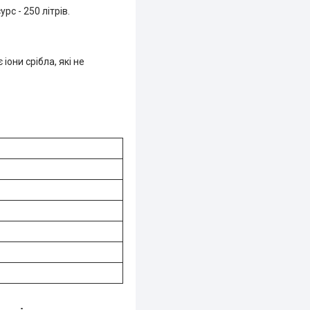
рс - 250 літрів.
іони срібла, які не