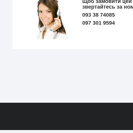
Щоб замовити цей 
звертайтесь за но
093 38 74085
097 301 9594