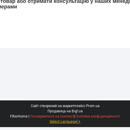
товар або отримати консультацію у наших менед
мерами
Сайт створений на маркетплейсі
Prom.ua
Продавець на Bigl.ua
FilterHome |
Поскаржитися на контент
|
Політика конфіденційності
Select Language
▼