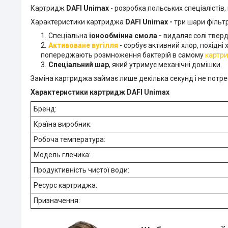
Картридж
DAFI Unimax
- розробка польських спеціалістів, 
Характеристики картриджа
DAFI Unimax -
три шари фільтр
Спеціальна
іонообмінна смола -
видаляє солі тверд
Активоване вугілля
- сорбує активний хлор, похідні 
попереджають розмноження бактерій в самому
картр
Спеціальний шар
, який утримує механічні домішки.
Заміна картриджа займає лише декілька секунд і не потре
Характеристики картридж DAFI Unimax
Бренд:
Країна виробник:
Робоча температура:
Модель глечика:
Продуктивність чистої води:
Ресурс картриджа:
Призначення: