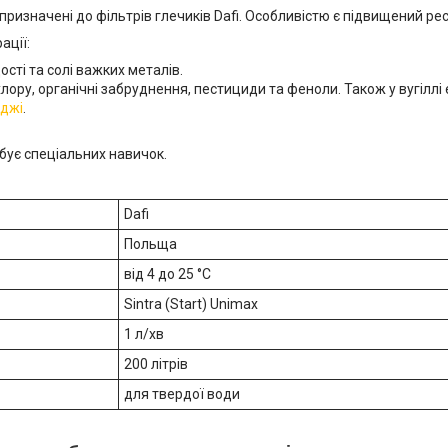
призначені до фільтрів глечиків Dafi. Особливістю є підвищений ресу
ації:
ості та солі важких металів.
хлору, органічні забруднення, пестициди та феноли. Також у вугіллі є 
иджі
.
бує спеціальних навичок.
Dafi
Польща
від 4 до 25 °C
Sintra (Start) Unimax
1 л/хв
200 літрів
для твердої води